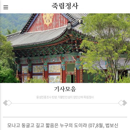
죽림정사
기사모음
용성진종조사 탄생 가활만인성지 장안산하 죽림정사
모나고 둥글고 길고 짧음은 누구의 도이랴 (07,8월, 법보신