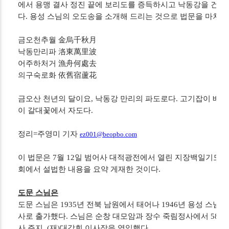
에서 용맹 결사 정진 끝에 보리도를 증득하시고 낙동강을 건
다. 용성 스님의 오도송을 소개해 드리는 것으로 법문을 마치겠
금오천추월 金烏千秋月
낙동만리파 洛東萬里波
어주하처거 漁舟何處去
의구숙로화 依舊宿蘆花
금오산 천년의 달이요, 낙동강 만리의 파도로다. 고기잡이 배는 
이 갈대꽃에서 자도다.
정리=주영미 기자
ez001@beopbo.com
이 법문은 7월 12일 범어사 대적광전에서 열린 지장백일기도 
회에서 설법한 내용을 요약 게재한 것이다.
도문 스님은
도문 스님은 1935년 전북 남원에서 태어나 1946년 용성 스님
사로 출가했다. 스님은 순창 대모암과 장수 죽림정사에서 58안
사 주지, (재)대각회 이사장을 역임했다.