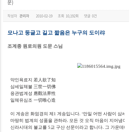
문)
작성자
관리자
2010-02-19
조회
10,192회
댓글
0건
모나고 둥글고 길고 짧음은 누구의 도이랴
조계종 원로의원 도문 스님
약인욕료지 若人欲了知
삼세일체불 三世一切佛
응관법계성 應觀法界性
일체유심조 一切唯心造
이 게송은 화엄경의 제1 게송입니다. ‘만일 어떤 사람이 삼세 
마땅히 법계의 성품을 관하라. 모든 것 오직 마음이 지어냄이로
신라시대의 불교를 5교 구산 선문이라고 합니다. 그 가운데에