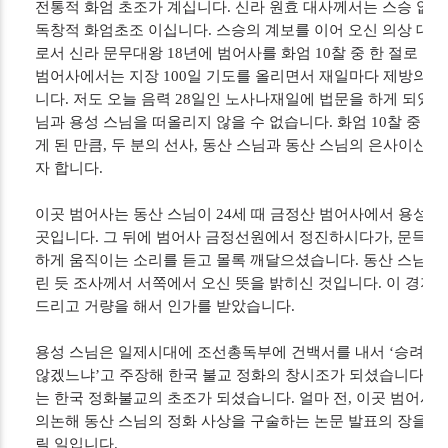
전통적 화엄 초조가 계십니다. 신라 원효 대사께서는 스승 없
독창적 화엄초조 이십니다. 스승의 계보를 이어 오신 의상 대
로서 신라 문무대왕 18년에 범어사를 화엄 10찰 중 한 절로 
범어사에서는 지장 100일 기도를 올리면서 재일마다 제방의 
니다. 저도 오늘 음력 28일인 노사나재일에 법문을 하게 되었습
님과 용성 스님을 떠올리지 않을 수 없습니다. 화엄 10찰 중 
게 된 만큼, 두 분의 선사, 동산 스님과 동산 스님의 은사이신
자 합니다.
이곳 범어사는 동산 스님이 24세 때 금정산 범어사에서 용성 
곳입니다. 그 뒤에 범어사 금정선원에서 정진하시다가, 문득 
하게 움직이는 소리를 듣고 몰록 깨달으셨습니다. 동산 스님은 
린 듯 조사께서 서쪽에서 오신 뜻을 밝히신 것입니다. 이 경지
드리고 거량을 해서 인가를 받았습니다.
용성 스님은 일제시대에 조선총독부에 건백서를 내서 ‘승려는 
않겠느냐’고 주장해 한국 불교 정화의 창시조가 되셨습니다. 그
는 한국 정화불교의 초조가 되셨습니다. 얼마 전, 이곳 범어사
의논해 동산 스님의 정화 사상을 구술하는 논문 발표의 장을 
릴 일입니다.