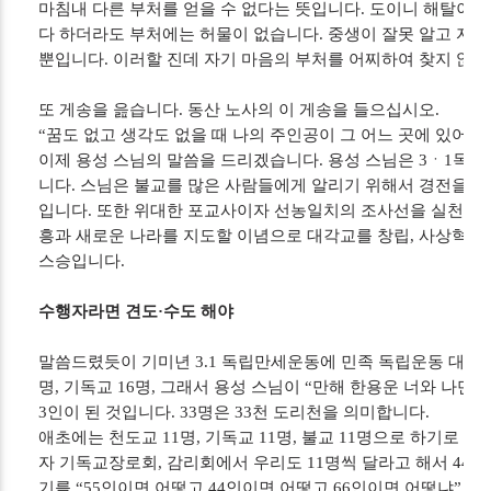
마침내 다른 부처를 얻을 수 없다는 뜻입니다. 도이니 해탈이니
다 하더라도 부처에는 허물이 없습니다. 중생이 잘못 알고 자기
뿐입니다. 이러할 진데 자기 마음의 부처를 어찌하여 찾지 않느
또 게송을 읊습니다. 동산 노사의 이 게송을 들으십시오.
“꿈도 없고 생각도 없을 때 나의 주인공이 그 어느 곳에 있어서
이제 용성 스님의 말씀을 드리겠습니다. 용성 스님은 3ㆍ1독립 
니다. 스님은 불교를 많은 사람들에게 알리기 위해서 경전을 
입니다. 또한 위대한 포교사이자 선농일치의 조사선을 실천한 
흥과 새로운 나라를 지도할 이념으로 대각교를 창립, 사상혁신
스승입니다.
수행자라면 견도·수도 해야
말씀드렸듯이 기미년 3.1 독립만세운동에 민족 독립운동 대표가 
명, 기독교 16명, 그래서 용성 스님이 “만해 한용운 너와 나만 
3인이 된 것입니다. 33명은 33천 도리천을 의미합니다.
애초에는 천도교 11명, 기독교 11명, 불교 11명으로 하기로
자 기독교장로회, 감리회에서 우리도 11명씩 달라고 해서 44명
기를 “55인이면 어떻고 44인이면 어떻고 66인이면 어떻냐”고