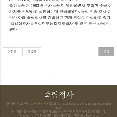
특히 스님은 1983년 은사 스님이 열반하면서 부촉한 뜻을 이어 
가지를 선양하고 실천하는데 진력해왔다. 용성 진종 조사 탄생
안산 아래 죽림정사를 건립하고 현재 조실로 주석하고 있다.
‘백용성조사유훈실현후원회지도법사’도 맡은 도문 스님은 최근
됐다
이전글
다음글
목록
죽림정사
죽림정사
| 주소 : 전라북도 장수군 번암면 죽림2길 31 | T. 063)353-0109 | E.
bulsajungto@jungt
o.org
본 사이트의 모든 콘텐츠는 저작권법의 보호를 받는 바, 무단 전재, 복사, 배포 등을 금합니다.
Copyright ⓒ 2018 백용성조사탄생성지죽림정사. All Rights Reserved.