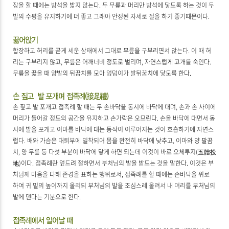
장을 할 때에는 방석을 밟지 않는다. 두 무릎과 머리만 방석에 닿도록 하는 것이 두
발의 수평을 유지하기에 더 좋고 그래야 안정된 자세로 절을 하기 좋기때문이다.
합장하고 허리를 곧게 세운 상태에서 그대로 무릎을 구부리면서 앉는다. 이 때 허
리는 구부리지 않고, 무릎은 어깨너비 정도로 벌리며, 자연스럽게 고개를 숙인다.
무릎을 꿇을 때 양발의 뒤꿈치를 모아 엉덩이가 발뒤꿈치에 닿도록 한다.
손 짚고 발 포개고 접족례 할 때는 두 손바닥을 동시에 바닥에 대며, 손과 손 사이에
머리가 들어갈 정도의 공간을 유지하고 손가락은 오므린다. 손을 바닥에 대면서 동
시에 발을 포개고 이마를 바닥에 대는 동작이 이루어지는 것이 호흡하기에 자연스
럽다. 배와 가슴은 대퇴부에 밀착되어 몸을 완전히 바닥에 낮추고, 이마와 양 팔꿈
치, 양 무릎 등 다섯 부분이 바닥에 닿게 하면 되는데 이것이 바로 오체투지(五體投
地)이다. 접족례란 엎드려 절하면서 부처님의 발을 받드는 것을 말한다. 이것은 부
처님께 마음을 다해 존경을 표하는 행위로서, 접족례를 할 때에는 손바닥을 위로
하여 귀 밑의 높이까지 올리되 부처님의 발을 조심스레 올려서 내 머리를 부처님의
발에 댄다는 기분으로 한다.