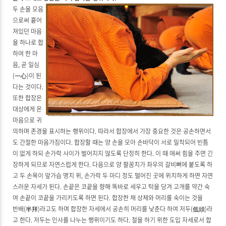
두 손을 모음
으로써 흩어
져있던 마음
을 하나로 합
하여 한 마
음, 곧 일심
(一心)이 된
다는 것이다.
또한 합장은
대상에게 온
마음으로 귀
의하며 존경을 표시하는 행위이다. 따라서 합장에서 가장 중요한 것은 공손하면서
도 간절한 마음가짐이다. 합장할 때는 양 손을 모아 손바닥이 서로 밀착되어 빈틈
이 없게 하되 손가락 사이가 벌어지지 않도록 단정히 한다. 이 때 애써 힘을 주면 긴
장하게 되므로 자연스럽게 한다. 다음으로 양 팔꿈치가 좌우의 갈비뼈에 붙도록 하
고 두 손목이 앞가슴 명치 위, 손가락 두 마디 정도 떨어진 곳에 위치하게 하면 자연
스러운 자세가 된다. 손끝은 코끝을 향해 똑바로 세우고 턱을 당겨 고개를 약간 숙
여 손끝이 코끝을 가리키도록 하면 된다. 합장한 채 상체와 머리를 숙이는 것을
반배(半拜)라고도 하며 합장한 자세에서 공손히 머리를 낮춘다 하여 저두(低頭)라
고 한다. 저두는 인사를 나누는 행위이기도 하다. 절을 하기 위한 도입 자세로서 합