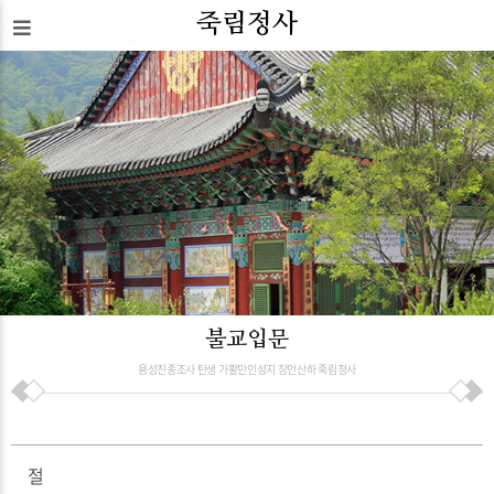
죽림정사
불교입문
용성진종조사 탄생 가활만인성지 장안산하 죽림정사
절