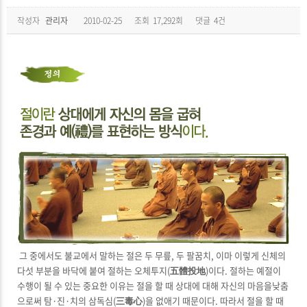
작성자
관리자
2010-02-25
조회
17,292회
댓글
4건
그 중에서도 불교에서 말하는 절은 두 무릎, 두 팔꿈치, 이마 이렇게 신체의
다섯 부분을 바닥에 붙여 절하는 오체투지(五體投地)이다. 절하는 예절이
수행이 될 수 있는 중요한 이유는 절을 할 때 상대에 대해 자신의 마음을낮춤
으로써 탐·진·치의 삼독심(三毒心)을 없애기 때문이다. 따라서 절을 할 때