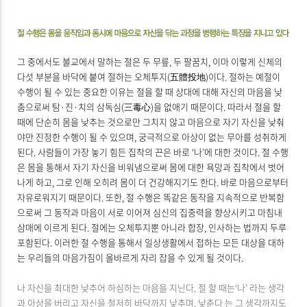
그 중에서도 불교에서 말하는 절은 두 무릎, 두 팔꿈치, 이마 이렇게 신체의
다섯 부분을 바닥에 붙여 절하는 오체투지(五體投地)이다. 절하는 예절이
수행이 될 수 있는 중요한 이유는 절을 할 때 상대에 대해 자신의 마음을 낮
춤으로써 탐·진·치의 삼독심(三毒心)을 없애기 때문이다. 따라서 절을 할
때에 단순히 몸을 낮추는 것으로만 그치지 않고 마음으로 자기 자신을 낮춰
야만 진정한 수행이 될 수 있으며, 궁극적으로 아상이 없는 무아를 성취하게
된다. 사람들이 가장 놓기 힘든 집착의 끈은 바로 ‘나’에 대한 것이다. 절 수행
은 몸을 통해서 자기 자신을 비워냄으로써 몸에 대한 욕망과 집착에서 벗어
나게 하고, 그로 인해 오히려 몸이 더 건강해지기도 한다. 바로 마음으로부터
자유로워지기 때문이다. 또한, 절 수행은 똑같은 동작을 지속적으로 반복함
으로써 그 동작과 마음이 서로 이어져 심신의 집중력을 향상시키고 마침내
삼매에 이르게 된다. 절에는 오체투지뿐 아니라 합장, 인사하는 법까지 두루
포함된다. 이러한 절 수행을 통해서 일상생활에서 접하는 모든 대상을 대하
는 우리들의 마음가짐이 올바르게 자리 잡을 수 있게 될 것이다.
나 자신을 최대한 낮추어 하심하는 마음을 지닌다. 절 할 때는‘나’ 라는 생각
과 아상을 버리고 자신을 철저히 바닥까지 낮추며, 낮춘다 는 그 생각까지도