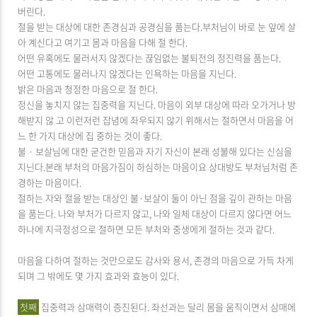
버린다.
절을 받는 대상에 대한 존경심과 공경심을 품는다.부처님이 바로 눈 앞에 살
아 계신다고 여기고 몸과 마음을 다해 절 한다.
어떤 유혹에도 물러서지 않겠다는 끊임없는 불퇴전의 정진력을 품는다.
어떤 고통에도 물러나지 않겠다는 인욕하는 마음을 지닌다.
밝은 마음과 청정한 마음으로 절 한다.
정신을 놓치지 않는 집중력을 지닌다. 마음이 외부 대상에 따라 오가거나 방
해받지 않 고 이런저런 잡념에 좌우되지 않기 위해서는 절하면서 마음을 어
느 한 가지 대상에 집 중하는 것이 좋다.
불 · 보살님에 대한 굳건한 믿음과 자기 자신이 본래 성불해 있다는 신심을
지닌다.본래 부처의 마음가짐이 하심하는 마음이요 상대방도 부처님처럼 존
경하는 마음이다.
절하는 자와 절을 받는 대상인 불·보살이 둘이 아닌 점을 깊이 관하는 마음
을 품는다. 나와 부처가 다르지 않고, 나와 일체 대상이 다르지 않다면 어느
하나에 지극정성으로 절하면 모든 부처와 중생에게 절하는 것과 같다.
마음을 다하여 절하는 것만으로도 감사와 용서, 존경의 마음으로 가득 차게
되며 그 밖에도 몇 가지 효과와 효능이 있다.
첫째
집중력과 삼매력이 증진된다. 좌선과는 달리 몸을 움직이면서 삼매에