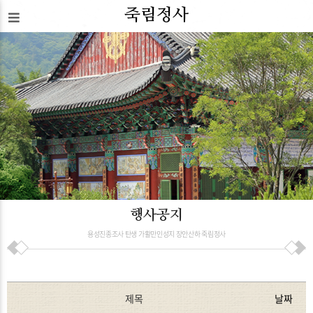
죽림정사
행사공지
용성진종조사 탄생 가활만인성지 장안산하 죽림정사
제목
날짜