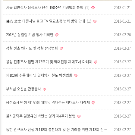
서울 법안정사 용성조사 탄신 150주년 기념법회 봉행
1
2013-01-21
佛心 道文 대종사님 불교 TV 일요초청 법회 방영 안내
1
2013-01-21
2013년 삼일절 기념 행사 기획안
2013-02-26
정월 정초7일기도 및 정월 방생법회
2013-02-27
용성 진종조사 입멸 제73주기 및 역대전등 제대조사 다례제
2013-02-27
제102회 수륙대제 및 일체영가 천도 방생법회
2013-02-27
부처님 오신날 관등불사
2013-02-27
용성조사 탄생 제150회 대제및 역대전등 제대조사 다레제
2013-02-27
불사공덕주 밀양유인 박반순 영가 제4주기 봉행
2013-02-27
동헌 완규조사 탄생 제118회 봉찬대제 및 온 겨레를 위한 제13회 산상기도 봉행
2013-02-27