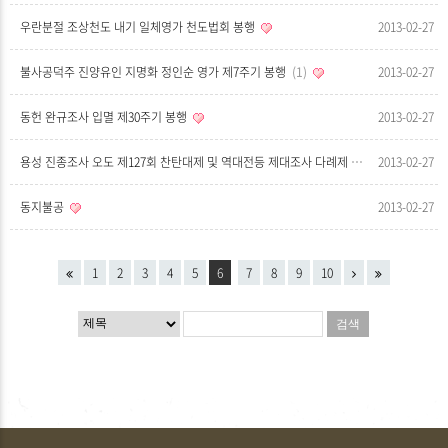
우란분절 조상천도 내기 일체영가 천도법회 봉행
2013-02-27
불사공덕주 진양유인 지명화 정인순 영가 제7주기 봉행
1
2013-02-27
동헌 완규조사 입멸 제30주기 봉행
2013-02-27
용성 진종조사 오도 제127회 찬탄대제 및 역대전등 제대조사 다례제 봉행
2013-02-27
동지불공
2013-02-27
1
2
3
4
5
6
7
8
9
10