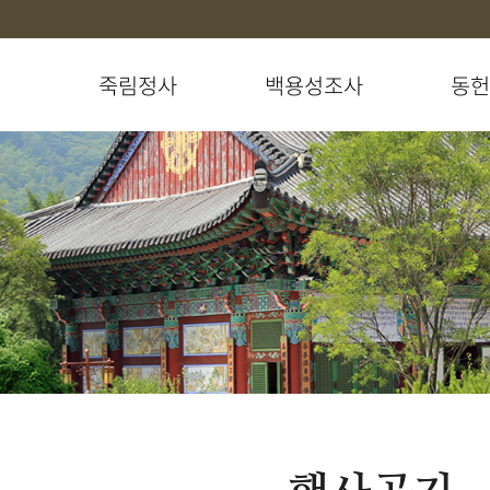
죽림정사
백용성조사
동헌