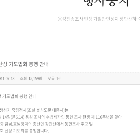
행사공지
용성진종조사 탄생 가활만인성지 장안산하 
 산상 기도법회 봉행 안내
011-07-13
조회
15,159회
댓글
1건
상 기도법회 봉행 안내
생성지 죽림정사(조실 불심도문 대종사)는
14일(음6.14) 용성 조사의 수법제자인 동헌 조사 탄생 제 116주년을 맞아
산중 금남.호남정맥의 종산인 장안산에서 동헌조사 추모 및
1회 산상 기도회를 봉행합니다.