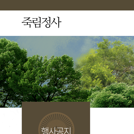
죽림정사
행사공지