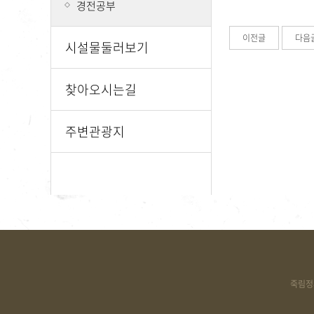
경전공부
이전글
다음
시설물둘러보기
찾아오시는길
주변관광지
죽림정