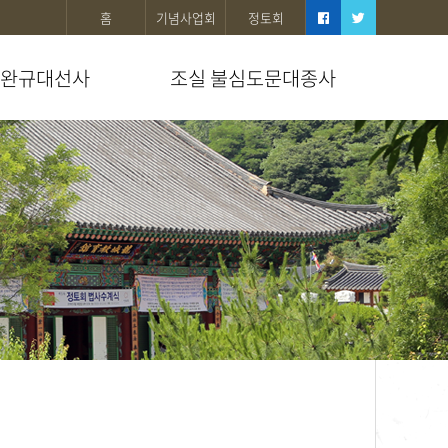
홈
기념사업회
정토회
완규대선사
조실 불심도문대종사