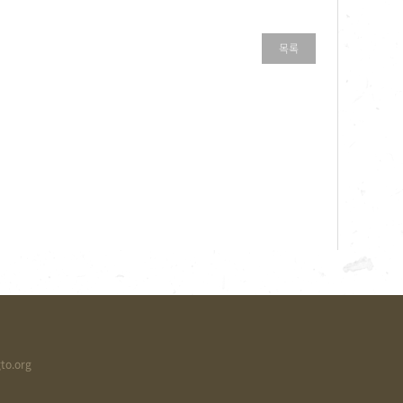
목록
to.org