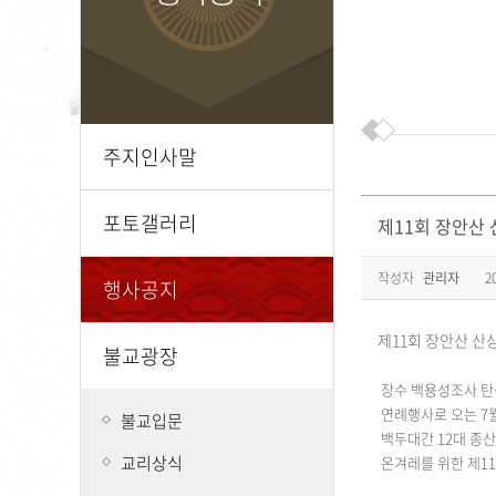
주지인사말
포토갤러리
제11회 장안산
작성자
관리자
2
행사공지
제11회 장안산 산
불교광장
장수 백용성조사 탄
연례행사로 오는 7월 
불교입문
백두대간 12대 종
교리상식
온겨레를 위한 제1